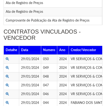
Ata de Registro de Preços
0
Ata de Registro de Preços
0
Comprovante de Publicação da Ata de Registro de Preços
0
CONTRATOS VINCULADOS -
VENCEDOR
Detalhe
Data
Numero
Ano
Credor/Vencedor
29/01/2024
050
2024
VR SERVIÇOS & COME
29/01/2024
049
2024
VR SERVIÇOS & COME
29/01/2024
048
2024
VR SERVIÇOS & COME
29/01/2024
047
2024
VR SERVIÇOS & COME
29/01/2024
046
2024
VR SERVIÇOS & COME
29/01/2024
044
2024
FABIANO DOS SANTOS