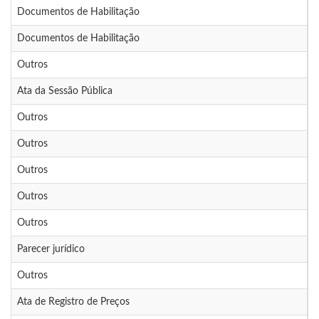
Documentos de Habilitação
0
Documentos de Habilitação
0
Outros
0
Ata da Sessão Pública
0
Outros
0
Outros
0
Outros
0
Outros
0
Outros
0
Parecer jurídico
0
Outros
0
Ata de Registro de Preços
0