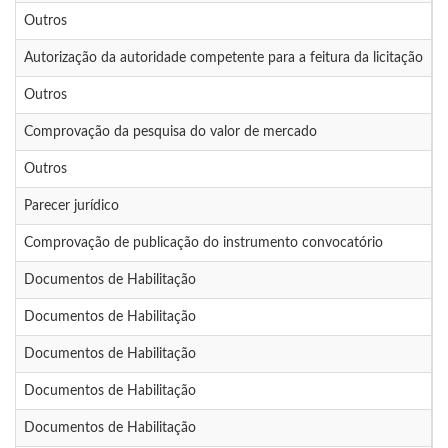
Outros
0
Autorização da autoridade competente para a feitura da licitação
0
Outros
0
Comprovação da pesquisa do valor de mercado
0
Outros
0
Parecer jurídico
0
Comprovação de publicação do instrumento convocatório
0
Documentos de Habilitação
0
Documentos de Habilitação
0
Documentos de Habilitação
0
Documentos de Habilitação
0
Documentos de Habilitação
0