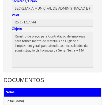
Secretaria/Orgão
Valor
Objeto
DOCUMENTOS
Nome
D
Edital (Aviso)
1