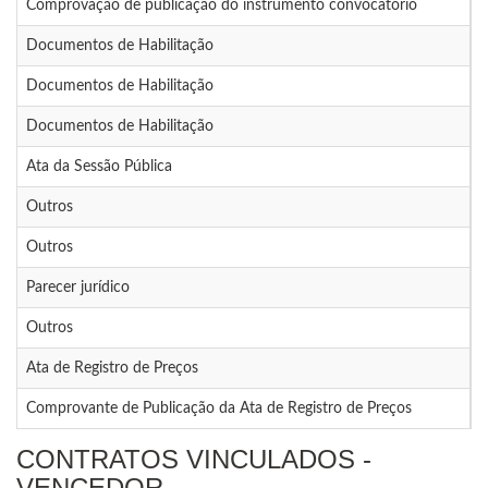
Comprovação de publicação do instrumento convocatório
1
Documentos de Habilitação
1
Documentos de Habilitação
1
Documentos de Habilitação
1
Ata da Sessão Pública
1
Outros
1
Outros
1
Parecer jurídico
1
Outros
1
Ata de Registro de Preços
1
Comprovante de Publicação da Ata de Registro de Preços
1
CONTRATOS VINCULADOS -
VENCEDOR