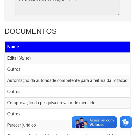
DOCUMENTOS
Nome
D
Edital (Aviso)
1
Outros
1
Autorização da autoridade competente para a feitura da licitação
1
Outros
1
Comprovação da pesquisa do valor de mercado
1
Outros
1
Parecer jurídico
1