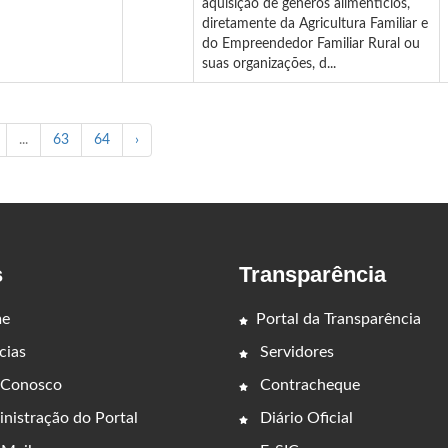
aquisição de gêneros alimentícios,
diretamente da Agricultura Familiar e
do Empreendedor Familiar Rural ou
suas organizações, d...
...
63
64
›
s
Transparência
e
Portal da Transparência
cias
Servidores
 Conosco
Contracheque
nistração do Portal
Diário Oficial