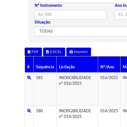
Nº Instrumento
Ano In
Situação:
PDF
EXCEL
Imprimir
#
Sequência
Licitação
Nº/Ano
Mo
581
INEXIGIBILIDADE
016/2025
I
nº 016/2025
580
INEXIGIBILIDADE
014/2025
I
nº 014/2025