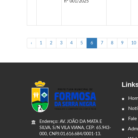
nº 001/2025
‹
1
2
3
4
5
6
7
8
9
10
Link
Hom
Notí
Fale
Endereço: AV. JOÃO DA MATA E
SILVA, S/N VILA VIANA, CEP: 65.943-
Admi
000, CNPJ:01.616.684/0001-13.